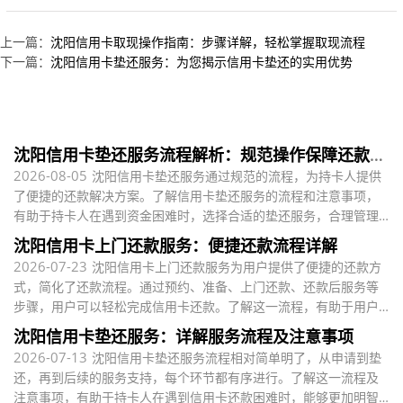
上一篇：
沈阳信用卡取现操作指南：步骤详解，轻松掌握取现流程
下一篇：
沈阳信用卡垫还服务：为您揭示信用卡垫还的实用优势
沈阳信用卡垫还服务流程解析：规范操作保障还款便
捷
2026-08-05
沈阳信用卡垫还服务通过规范的流程，为持卡人提供
了便捷的还款解决方案。了解信用卡垫还服务的流程和注意事项，
有助于持卡人在遇到资金困难时，选择合适的垫还服务，合理管理
个人财务，维护良好的信用记录。
沈阳信用卡上门还款服务：便捷还款流程详解
2026-07-23
沈阳信用卡上门还款服务为用户提供了便捷的还款方
式，简化了还款流程。通过预约、准备、上门还款、还款后服务等
步骤，用户可以轻松完成信用卡还款。了解这一流程，有助于用户
更好地利用这一服务
沈阳信用卡垫还服务：详解服务流程及注意事项
2026-07-13
沈阳信用卡垫还服务流程相对简单明了，从申请到垫
还，再到后续的服务支持，每个环节都有序进行。了解这一流程及
注意事项，有助于持卡人在遇到信用卡还款困难时，能够更加明智